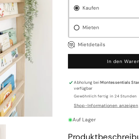
Bibliothek
Bibliothek
Kaufen
Mieten
Mietdetails
In den Waren
Abholung bei
Montessentials Sta
verfügbar
Gewöhnlich fertig in 24 Stunden
Shop-Informationen anzeigen
Auf Lager
Produktbeschreib