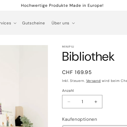
Hochwertige Produkte Made in Europe!
rvices
Gutscheine
Über uns
MINIPIU
Bibliothek
Normaler
CHF 169.95
Preis
Inkl. Steuern.
Versand
wird beim Ch
Anzahl
Verringere
Erhöhe
die
die
Menge
Menge
Kaufenoptionen
für
für