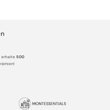
en
 erhalte
500
Prämien!